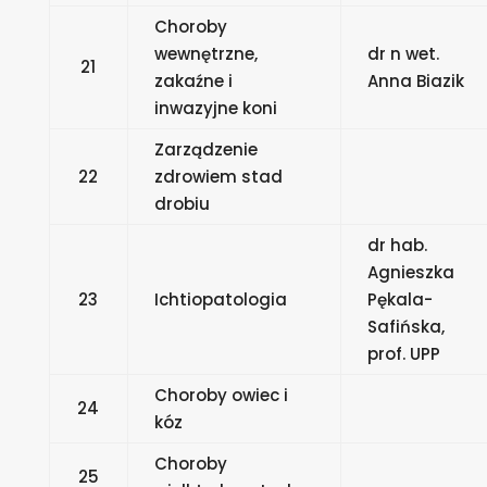
Choroby
wewnętrzne,
dr n wet.
21
zakaźne i
Anna Biazik
inwazyjne koni
Zarządzenie
22
zdrowiem stad
drobiu
dr hab.
Agnieszka
23
Ichtiopatologia
Pękala-
Safińska,
prof. UPP
Choroby owiec i
24
kóz
Choroby
25