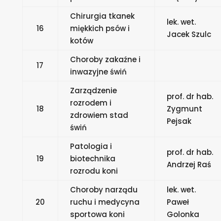
Chirurgia tkanek
lek. wet.
16
miękkich psów i
Jacek Szulc
kotów
Choroby zakaźne i
17
inwazyjne świń
Zarządzenie
prof. dr hab.
rozrodem i
18
Zygmunt
zdrowiem stad
Pejsak
świń
Patologia i
prof. dr hab.
19
biotechnika
Andrzej Raś
rozrodu koni
Choroby narządu
lek. wet.
20
ruchu i medycyna
Paweł
sportowa koni
Golonka