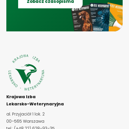
Zobacz czasopisma
Krajowa Izba
Lekarsko-Weterynaryjna
al. Przyjaciół 1 lok. 2
00–565 Warszawa
tel.: (+48 22) 628–93–35