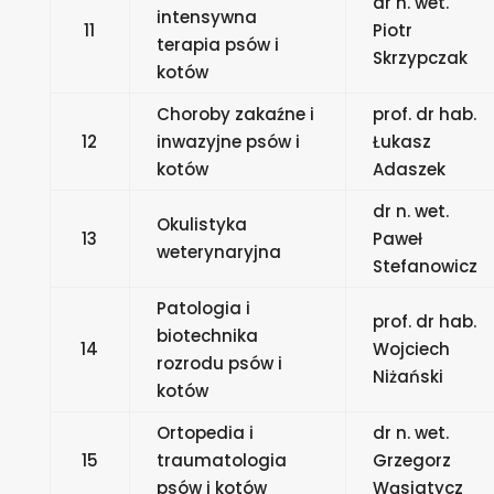
dr n. wet.
intensywna
11
Piotr
terapia psów i
Skrzypczak
kotów
Choroby zakaźne i
prof. dr hab.
12
inwazyjne psów i
Łukasz
kotów
Adaszek
dr n. wet.
Okulistyka
13
Paweł
weterynaryjna
Stefanowicz
Patologia i
prof. dr hab.
biotechnika
14
Wojciech
rozrodu psów i
Niżański
kotów
Ortopedia i
dr n. wet.
15
traumatologia
Grzegorz
psów i kotów
Wąsiatycz