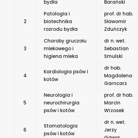
bydła
Barański
Patologia i
prof. dr hab.
2
biotechnika
Sławomir
rozrodu bydła
Zduńczyk
Choroby gruczołu
dr n. wet.
3
mlekowego i
Sebastian
higiena mleka
Smulski
dr hab.
Kardiologia psów i
4
Magdalena
kotów
Garncarz
Neurologia i
prof. dr hab.
5
neurochirurgia
Marcin
psów i kotów
Wrzosek
dr n. wet.
Stomatologia
6
Jerzy
psów i kotów
Gawor